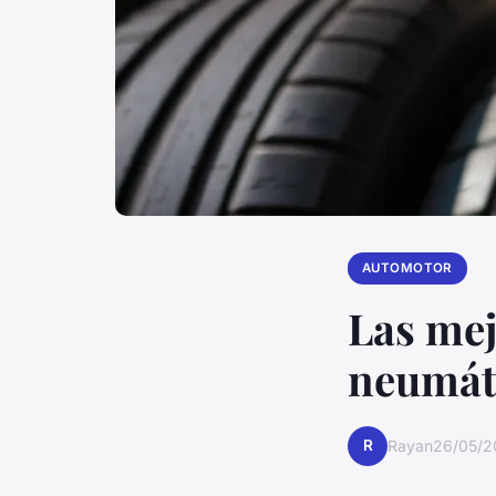
AUTOMOTOR
Las me
neumáti
R
Rayan
26/05/2