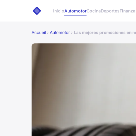
Inicio
Automotor
Cocina
Deportes
Finanza
Accueil
›
Automotor
›
Las mejores promociones en n