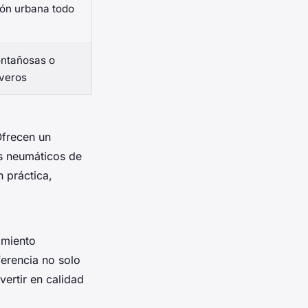
ón urbana todo
ntañosas o
everos
Ofrecen un
os neumáticos de
n práctica,
imiento
erencia no solo
vertir en calidad