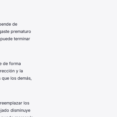
epende de
gaste prematuro
r puede terminar
te de forma
rección y la
s que los demás,
 reemplazar los
ojado disminuye