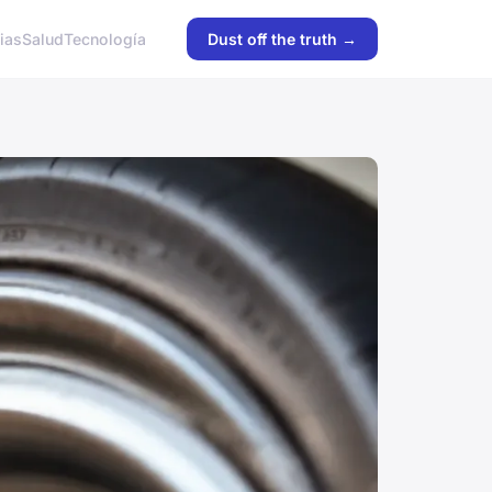
ias
Salud
Tecnología
Dust off the truth →