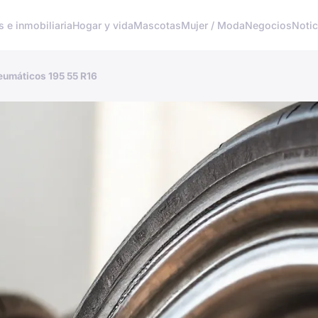
s e inmobiliaria
Hogar y vida
Mascotas
Mujer / Moda
Negocios
Notic
eumáticos 195 55 R16