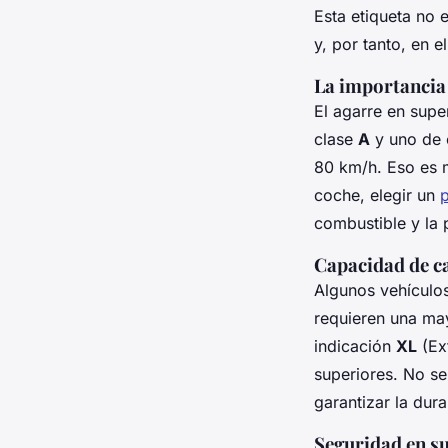
Esta etiqueta no 
y, por tanto, en el
La importancia
El agarre en super
clase
A
y uno de 
80 km/h. Eso es m
coche, elegir un
combustible y la 
Capacidad de ca
Algunos vehículos
requieren una may
indicación
XL
(Ext
superiores. No se
garantizar la dur
Seguridad en s