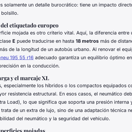
es solamente un detalle burocrático: tiene un impacto direc
 bolsillo.
 del etiquetado europeo
ficie mojada es otro criterio vital. Aquí, la diferencia entr
clase
E
puede traducirse en hasta
18 metros
más de distanc
ás de la longitud de un autobús urbano. Al renovar el equ
pneu 195 55 r16
adecuado garantiza un equilibrio óptimo en
precisión en la conducción.
rga y el marcaje XL
, especialmente los híbridos o los compactos equipados co
or resistencia estructural. En esos casos, el neumático debe
ra Load), lo que significa que soporta una presión interna
 trata de un extra de lujo, sino de una adaptación técnica n
abilidad del neumático y la seguridad del vehículo.
uperficies mojadas