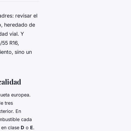
dres: revisar el
lo, heredado de
ad vial. Y
/55 R16
,
iento, sino un
calidad
queta europea.
e tres
terior. En
ombustible cada
o en clase
D
o
E
.