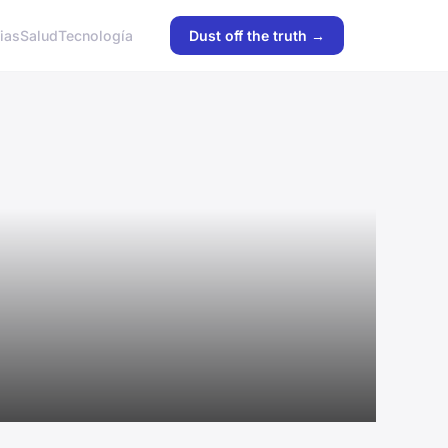
ias
Salud
Tecnología
Dust off the truth →