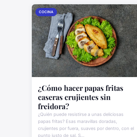
COCINA
¿Cómo hacer papas fritas
caseras crujientes sin
freidora?
¿Quién puede resistirse a unas deliciosas
papas fritas? Esas maravillas doradas,
crujientes por fuera, suaves por dentro, con el
punto justo de sal. S...