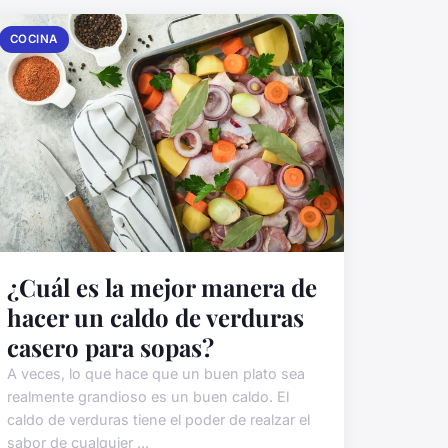
COCINA
¿Cuál es la mejor manera de
hacer un caldo de verduras
casero para sopas?
A veces, lo que hace que un buen plato sea
realmente grandioso es un buen caldo. El
caldo de verduras tiene el poder de realzar el
sabor de cualquier ...