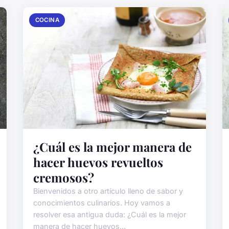
COCINA
¿Cuál es la mejor manera de
hacer huevos revueltos
cremosos?
Bienvenidos a otro artículo lleno de sabor y
conocimientos culinarios. Hoy vamos a
resolver esa antigua duda: ¿Cuál es la mejor
manera de hacer huevos...