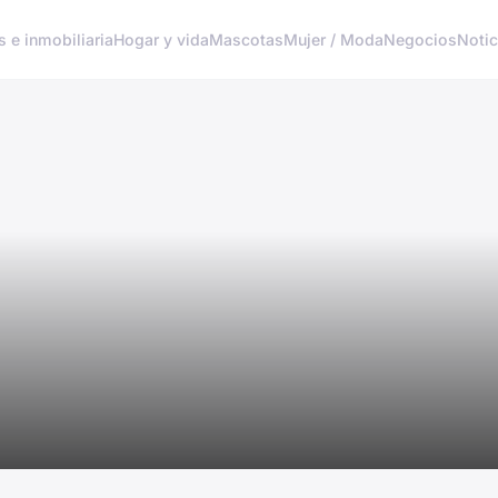
s e inmobiliaria
Hogar y vida
Mascotas
Mujer / Moda
Negocios
Notic