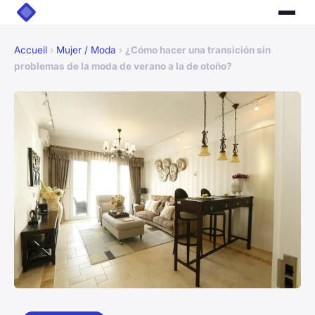
Accueil
›
Mujer / Moda
›
¿Cómo hacer una transición sin
problemas de la moda de verano a la de otoño?