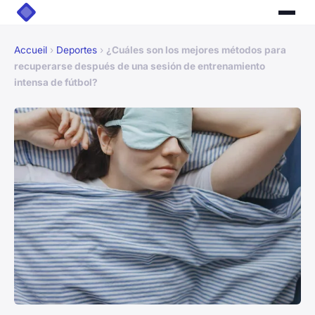
Accueil
›
Deportes
›
¿Cuáles son los mejores métodos para
recuperarse después de una sesión de entrenamiento
intensa de fútbol?